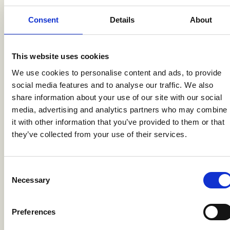
passant de 79% à 100% chez les
adolescentes âgées de 15 à 19 ans (réception
Consent
Details
About
d'un soutien scolaire combiné à la
participation au programme parental
This website uses cookies
Families Matter!).
We use cookies to personalise content and ads, to provide
social media features and to analyse our traffic. We also
share information about your use of our site with our social
Augmentation de 17%
media, advertising and analytics partners who may combine
it with other information that you’ve provided to them or that
au cours des 12 derniers mois, passant de
they’ve collected from your use of their services.
79% à 96% pour les expériences de « pas de
violence sexuelle » chez les jeunes femmes
âgées de 18 à 24 ans (après exposition au
Consent
programme de prévention de la violence
Necessary
Selection
basée sur le genre et au programme pour les
partenaires sexuels masculins).
Preferences