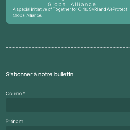
A special initiative of Together for Girls, SVRI and WeProtect
Global Alliance.
S‘abonner à notre bulletin
Courriel*
Prénom