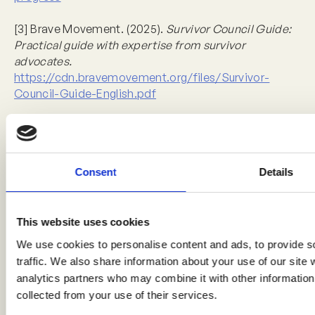
[3] Brave Movement. (2025).
Survivor Council Guide:
Practical guide with expertise from survivor
advocates.
https://cdn.bravemovement.org/files/Survivor-
Council-Guide-English.pdf
[4] Ligiero, D., De Angulo, B., & Gatera, G. (2024).
Prevention, healing, and justice: A survivor-centred
framework for ending violence against women and
Consent
Details
children.
The Lancet, 403
(10427), 595-597.
https://doi.org/10.1016/S0140-6736(23)02518-7
This website uses cookies
We use cookies to personalise content and ads, to provide s
Etiquetas
7
traffic. We also share information about your use of our site 
analytics partners who may combine it with other information 
collected from your use of their services.